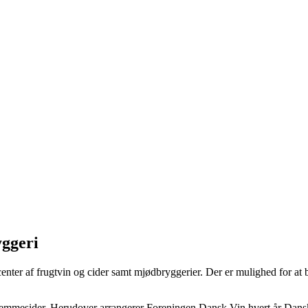
yggeri
er af frugtvin og cider samt mjødbryggerier. Der er mulighed for at b
hjemmesider. Herudover arrangerer Foreningen Dansk Vin hvert år Dans