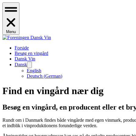
Menu
Forside
Besøg en vingård
Dansk Vin
Dansk
English
Deutsch
(
German
)
Find en vingård nær dig
Besøg en vingård, en producent eller et br
Rundt om i Danmark findes både vingårde med egen vinmark, producent
et indblik i vinproduktionens forunderlige verden.
Åbningstider og besøgsadresser kan ses på de enkelte producenters 