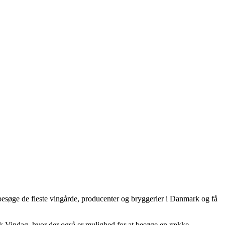
esøge de fleste vingårde, producenter og bryggerier i Danmark og få
k Vindag, hvor der også er mulighed for at besøge en række