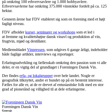
på omkring 100 erhvervsavlere og 1.000 hobbyavlere.
Erhvervsavlerne har omkring 375.000 vinstokke fordelt på ca. 125
hektar.
Gennem årene har FDV etableret sig som en forening med et højt
fagligt niveau.
FDV afholder
kurser, seminarer og workshops
som et led i
at fremme og kvalitetshøjne dansk vinavl og produktion af vin,
frugtvin, mjød og destillater.
Medlemsbladet
Vinpressen
, som udgives 6 gange årligt, indeholder
både faglige artikler, interviews og reportager.
Erfaringsudvekling og fællesskab omkring den passion som vi alle
deler, er en vigtig del af grundlaget i Foreningen Dansk Vin.
Der findes
erfa- og lokalgrupper
over hele landet. Nogle er
geografisk tilknyttet, andre er bundet op på en bestemt interesse.
Fælles for alle er, at de er drevet af entusiastiske folk med en stor
grad af pionerånd og villighed til at dele erfaringerne.
Foreningen Dansk Vin
Genveje