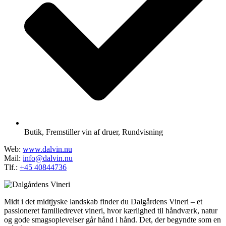
Butik
,
Fremstiller vin af druer
,
Rundvisning
Web:
www.dalvin.nu
Mail:
info@dalvin.nu
Tlf.:
+45 40844736
Midt i det midtjyske landskab finder du Dalgårdens Vineri – et
passioneret familiedrevet vineri, hvor kærlighed til håndværk, natur
og gode smagsoplevelser går hånd i hånd. Det, der begyndte som en