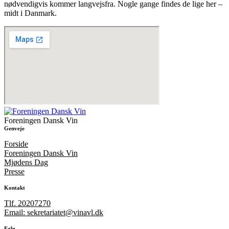
nødvendigvis kommer langvejsfra. Nogle gange findes de lige her –
midt i Danmark.
Foreningen Dansk Vin
Genveje
Forside
Foreningen Dansk Vin
Mjødens Dag
Presse
Kontakt
Tlf. 20207270
Email: sekretariatet@vinavl.dk
Følg