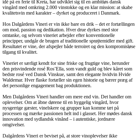
idé på en ferie til Kreta, har udviklet sig til en ambitiøs dansk
vingård med omkring 2.000 vinstokke og en klar mission: at skabe
kvalitetsvin med karakter – dyrket og produceret i Danmark.
Hos Dalgårdens Vineri er vin ikke bare en drik – det er fortællingen
om mod, passion og dedikation. Hver drue dyrkes med stor
omtanke, og selvom vineriet arbejder efter konventionelle
principper, undgår de brugen af traditionelle sprøjtemidler med gift.
Resultatet er vine, der afspejler både terroiret og den kompromisløse
tilgang til kvalitet.
Vineriet er særligt kendt for sine friske og frugtige vine, herunder
den prisvindende rosé Ros’Ella, som vandt guld og blev kåret som
bedste rosé ved Dansk Vinskue, samt den elegante hvidvin Hvide
Waldemar. Hver flaske fortæller sin egen historie og bærer præg af
det personlige engagement bag produktionen.
Men Dalgårdens Vineri handler om mere end vin. Det handler om
oplevelser. Om at åbne dørene til en hyggelig vingård, hvor
nysgerrige gæster, vinelskere og grupper kan komme tæt på
processen og mærke passionen helt ind i glasset. Her mødes dansk
innovation med sydlandsk vinånd – i autentiske, jordnære
omgivelser.
Dalgårdens Vineri er beviset på, at store vinoplevelser ikke