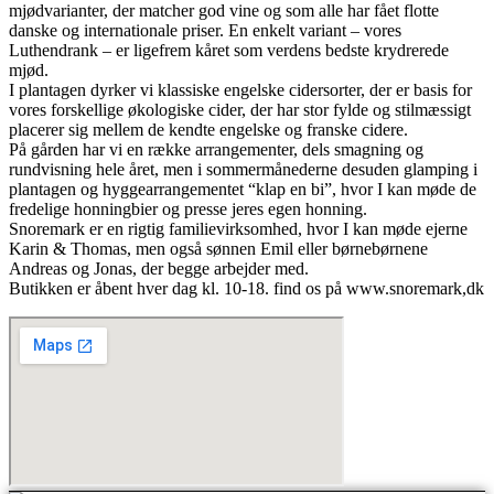
mjødvarianter, der matcher god vine og som alle har fået flotte
danske og internationale priser. En enkelt variant – vores
Luthendrank – er ligefrem kåret som verdens bedste krydrerede
mjød.
I plantagen dyrker vi klassiske engelske cidersorter, der er basis for
vores forskellige økologiske cider, der har stor fylde og stilmæssigt
placerer sig mellem de kendte engelske og franske cidere.
På gården har vi en række arrangementer, dels smagning og
rundvisning hele året, men i sommermånederne desuden glamping i
plantagen og hyggearrangementet “klap en bi”, hvor I kan møde de
fredelige honningbier og presse jeres egen honning.
Snoremark er en rigtig familievirksomhed, hvor I kan møde ejerne
Karin & Thomas, men også sønnen Emil eller børnebørnene
Andreas og Jonas, der begge arbejder med.
Butikken er åbent hver dag kl. 10-18. find os på www.snoremark,dk