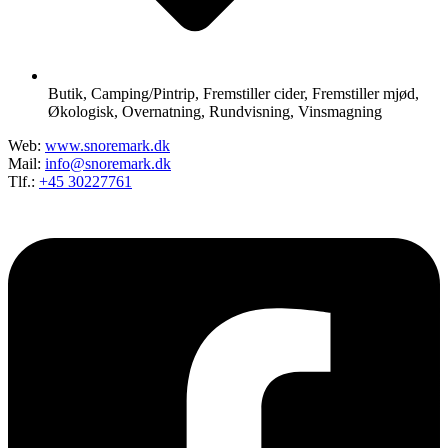
Butik
,
Camping/Pintrip
,
Fremstiller cider
,
Fremstiller mjød
,
Økologisk
,
Overnatning
,
Rundvisning
,
Vinsmagning
Web:
www.snoremark.dk
Mail:
info@snoremark.dk
Tlf.:
+45 30227761