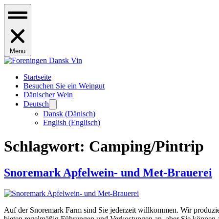
Menu
Startseite
Besuchen Sie ein Weingut
Dänischer Wein
Deutsch
Dansk
(
Dänisch
)
English
(
Englisch
)
Schlagwort:
Camping/Pintrip
Snoremark Apfelwein- und Met-Brauerei
Auf der Snoremark Farm sind Sie jederzeit willkommen. Wir produzier
bieten regelmäßig Führungen und Verkostungen an, aber Sie können a