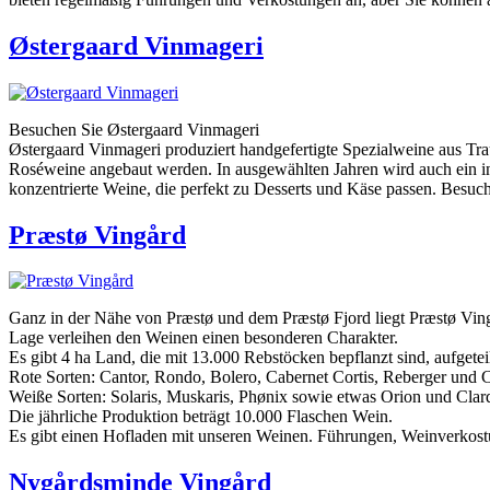
Østergaard Vinmageri
Besuchen Sie Østergaard Vinmageri
Østergaard Vinmageri produziert handgefertigte Spezialweine aus Tr
Roséweine angebaut werden. In ausgewählten Jahren wird auch ein i
konzentrierte Weine, die perfekt zu Desserts und Käse passen. Bes
Præstø Vingård
Ganz in der Nähe von Præstø und dem Præstø Fjord liegt Præstø Ving
Lage verleihen den Weinen einen besonderen Charakter.
Es gibt 4 ha Land, die mit 13.000 Rebstöcken bepflanzt sind, aufgeteil
Rote Sorten: Cantor, Rondo, Bolero, Cabernet Cortis, Reberger und 
Weiße Sorten: Solaris, Muskaris, Phønix sowie etwas Orion und Clard
Die jährliche Produktion beträgt 10.000 Flaschen Wein.
Es gibt einen Hofladen mit unseren Weinen. Führungen, Weinverkostu
Nygårdsminde Vingård