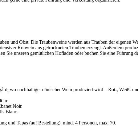
auben und Obst. Die Traubenweine werden aus Trauben der eigenen Wein
ntensiver Rotwein aus getrockneten Trauben erzeugt. Außerdem produz
uchen Sie unseren gemütlichen Hofladen oder buchen Sie eine Führung 
ård, wo nachhaltiger dänischer Wein produziert wird – Rot-, Weiß- u
t in:
Cbanet Noir.
is Blanc.
ng und Tapas (auf Bestellung), mind. 4 Personen, max. 70.