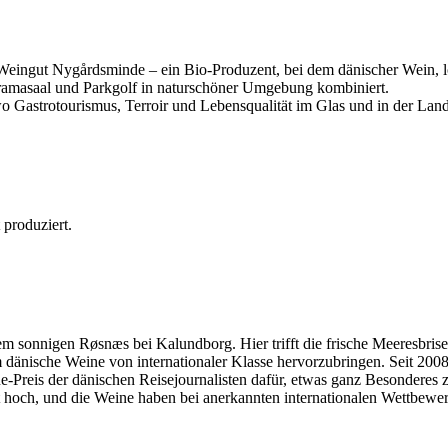
as Weingut Nygårdsminde – ein Bio-Produzent, bei dem dänischer Wein,
amasaal und Parkgolf in naturschöner Umgebung kombiniert.
 wo Gastrotourismus, Terroir und Lebensqualität im Glas und in der 
produziert.
 sonnigen Røsnæs bei Kalundborg. Hier trifft die frische Meeresbris
um dänische Weine von internationaler Klasse hervorzubringen. Seit 200
-Preis der dänischen Reisejournalisten dafür, etwas ganz Besonderes 
st hoch, und die Weine haben bei anerkannten internationalen Wettbew