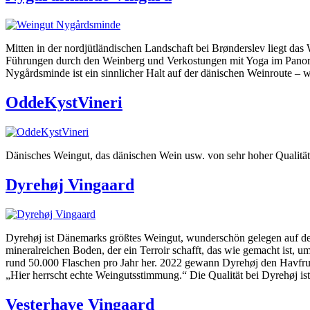
Mitten in der nordjütländischen Landschaft bei Brønderslev liegt d
Führungen durch den Weinberg und Verkostungen mit Yoga im Panor
Nygårdsminde ist ein sinnlicher Halt auf der dänischen Weinroute –
OddeKystVineri
Dänisches Weingut, das dänischen Wein usw. von sehr hoher Qualität 
Dyrehøj Vingaard
Dyrehøj ist Dänemarks größtes Weingut, wunderschön gelegen auf dem
mineralreichen Boden, der ein Terroir schafft, das wie gemacht ist, 
rund 50.000 Flaschen pro Jahr her. 2022 gewann Dyrehøj den Havfrue
„Hier herrscht echte Weingutsstimmung.“ Die Qualität bei Dyrehøj i
Vesterhave Vingaard