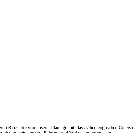
en Bio-Cidre von unserer Plantage mit klassischen englischen Ciders 
uch gerne eine private Führung und Verkostung organisieren.