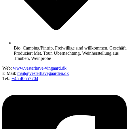
Bio
,
Camping/Pintrip
,
Freiwillige sind willkommen
,
Geschäft
,
Produziert Met
,
Tour
,
Übernachtung
,
Weinherstellung aus
Trauben
,
Weinprobe
Web:
www.vesterhave-vingaard.dk
E-Mail:
mail@vesterhavegaarden.dk
Tel.:
+45 40557704