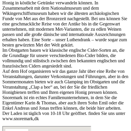
Honig in köstliche Getränke verwandeln können. In
Zusammenarbeit mit dem Nationalmuseum und dem
Wikingerschiffsmuseum haben wir die ältesten archäologischen
Funde von Met aus der Bronzezeit nachgestellt. Bei uns können Sie
eine geschmackliche Reise von der Antike bis in die Gegenwart
unternehmen, mit modernen Met-Varianten, die zu edlen Weinen
passen und alle große dänische und internationale Auszeichnungen
erhalten haben. Eine Sorte – unser Luthendrank – wurde sogar zum
besten gewürzten Met der Welt gekürt.
Im Obstgarten bauen wir klassische englische Cider-Sorten an, die
die Grundlage für unsere verschiedenen Bio-Cider bilden, die
vollmundig und stilistisch zwischen den bekannten englischen und
französischen Ciders angesiedelt sind.
Auf dem Hof organisieren wir das ganze Jahr über eine Reihe von
Veranstaltungen, darunter Verkostungen und Führungen, aber in den
Sommermonaten bieten wir auch Glamping im Obstgarten und die
Veranstaltung „Clap a bee“ an, bei der Sie die friedlichen
Honigbienen treffen und Ihren eigenen Honig pressen können.
Snoremark ist ein echtes Familienunternehmen, in dem Sie die
Eigentümer Karin & Thomas, aber auch ihren Sohn Emil oder die
Enkel Andreas und Jonas treffen können, die beide hier arbeiten.
Der Laden ist täglich von 10-18 Uhr geöffnet. finden Sie uns unter
www.snoremark,dk