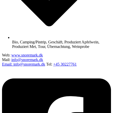
Bio
,
Camping/Pintrip
,
Geschäft
,
Produziert Apfelwein
,
Produziert Met
,
Tour
,
Übernachtung
,
Weinprobe
Web:
www.snoremark.dk
Mail:
info@snoremark.dk
Email: info@snoremark.dk
Tel:
+45 30227761