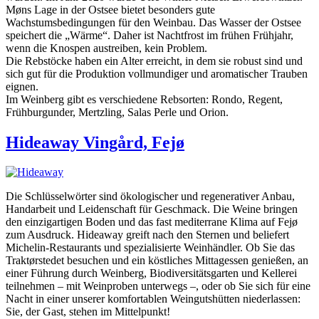
Møns Lage in der Ostsee bietet besonders gute
Wachstumsbedingungen für den Weinbau. Das Wasser der Ostsee
speichert die „Wärme“. Daher ist Nachtfrost im frühen Frühjahr,
wenn die Knospen austreiben, kein Problem.
Die Rebstöcke haben ein Alter erreicht, in dem sie robust sind und
sich gut für die Produktion vollmundiger und aromatischer Trauben
eignen.
Im Weinberg gibt es verschiedene Rebsorten: Rondo, Regent,
Frühburgunder, Mertzling, Salas Perle und Orion.
Hideaway Vingård, Fejø
Die Schlüsselwörter sind ökologischer und regenerativer Anbau,
Handarbeit und Leidenschaft für Geschmack. Die Weine bringen
den einzigartigen Boden und das fast mediterrane Klima auf Fejø
zum Ausdruck. Hideaway greift nach den Sternen und beliefert
Michelin-Restaurants und spezialisierte Weinhändler. Ob Sie das
Traktørstedet besuchen und ein köstliches Mittagessen genießen, an
einer Führung durch Weinberg, Biodiversitätsgarten und Kellerei
teilnehmen – mit Weinproben unterwegs –, oder ob Sie sich für eine
Nacht in einer unserer komfortablen Weingutshütten niederlassen:
Sie, der Gast, stehen im Mittelpunkt!