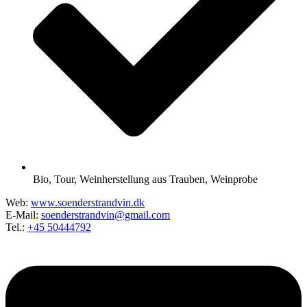
Bio
,
Tour
,
Weinherstellung aus Trauben
,
Weinprobe
Web:
www.soenderstrandvin.dk
E-Mail:
soenderstrandvin@gmail.com
Tel.:
+45 50444792