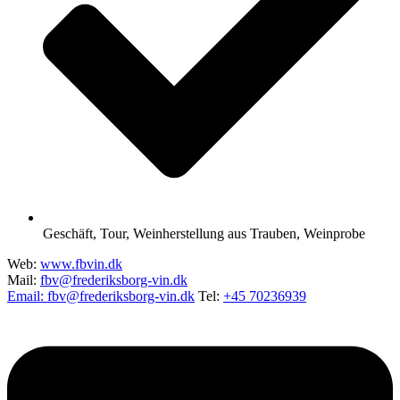
Geschäft
,
Tour
,
Weinherstellung aus Trauben
,
Weinprobe
Web:
www.fbvin.dk
Mail:
fbv@frederiksborg-vin.dk
Email: fbv@frederiksborg-vin.dk
Tel:
+45 70236939