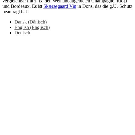
vergleichbar mit z. B. den Weinanbaugebieten Champagne, Rioja
und Bordeaux. Es ist
Skærsøgaard Vin
in Dons, das die g.U.-Schutz
beantragt hat.
Dansk
(
Dänisch
)
English
(
Englisch
)
Deutsch