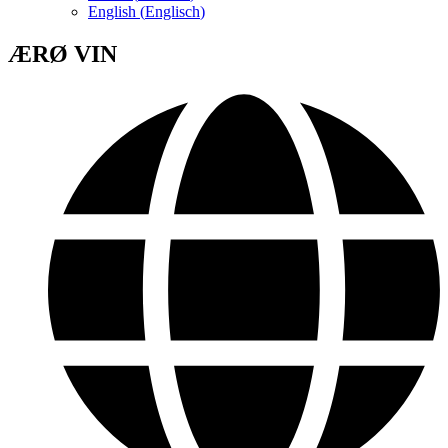
English
(
Englisch
)
ÆRØ VIN