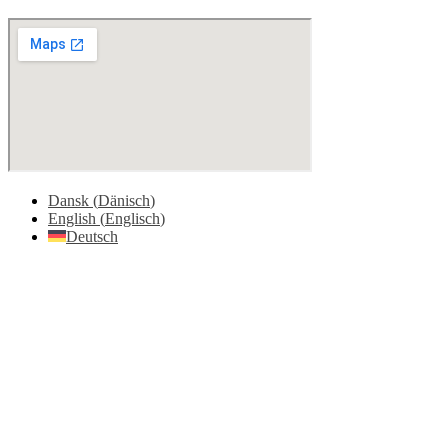
Dansk
(
Dänisch
)
English
(
Englisch
)
Deutsch