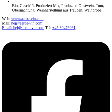
Bio
,
Geschäft
,
Produziert Met
,
Produziert Obstwein
,
Tour
,
Übernachtung
,
Weinherstellung aus Trauben
,
Weinprobe
Web:
www.aeroe-vin.com
Mail:
hej@aeroe-vin.com
Email: hej@aeroe-vin.com
Tel:
+45 30476061