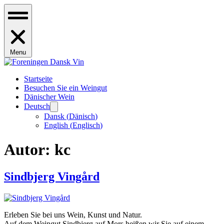
Menu
Startseite
Besuchen Sie ein Weingut
Dänischer Wein
Deutsch
Dansk
(
Dänisch
)
English
(
Englisch
)
Autor:
kc
Sindbjerg Vingård
Erleben Sie bei uns Wein, Kunst und Natur.
Auf dem Weingut Sindbjerg auf Mors heißen wir Sie auf einem